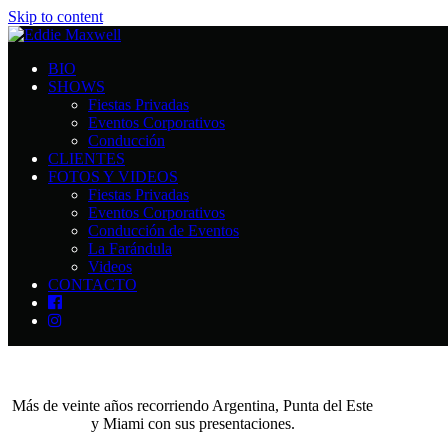
Skip to content
BIO
SHOWS
Fiestas Privadas
Eventos Corporativos
Conducción
CLIENTES
FOTOS Y VIDEOS
Fiestas Privadas
Eventos Corporativos
Conducción de Eventos
La Farándula
Videos
CONTACTO
Más de veinte años recorriendo Argentina, Punta del Este
y Miami con sus presentaciones.